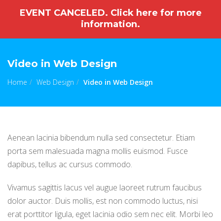
EVENT CANCELED. Click here for more
Togg
information.
navig
Video in Web Design
Home
Web Design
Video in Web Design
Aenean lacinia bibendum nulla sed consectetur. Etiam
porta sem malesuada magna mollis euismod. Fusce
dapibus, tellus ac cursus commodo.
Vivamus sagittis lacus vel augue laoreet rutrum faucibus
dolor auctor. Duis mollis, est non commodo luctus, nisi
erat porttitor ligula, eget lacinia odio sem nec elit. Morbi leo